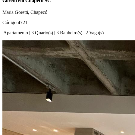
Goretti em Chapecó SC
Maria Goretti, Chapecó
Código 4721
|
Apartamento
|
3 Quarto(s)
|
3 Banheiro(s)
|
2 Vaga(s)