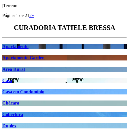
|
Terreno
Página 1 de 2
1
2
»
CURADORIA TATIELE BRESSA
Apartamento
Apartamento Garden
Área Rural
Casa
Casa em Condomínio
Chácara
Cobertura
Duplex